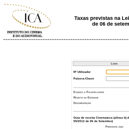
Taxas previstas na Lei
de 06 de sete
Login
Nº Utilizador
Palavra-Chave
Esqueci a Palavra-chave
Registo da Entidade
Documentação
Guia de receita Cinemateca (alínea b) d
55/2012 de 06 de Setembro)
Preencha aqui